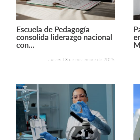
Escuela de Pedagogía
Pa
Leer más +
consolida liderazgo nacional
e
con...
M
Jueves 13 de noviembre de 2025