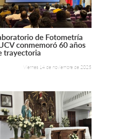
aboratorio de Fotometría
Leer más +
UCV conmemoró 60 años
e trayectoria
Viernes 14 de noviembre de 2025