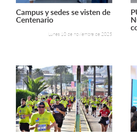
Campus y sedes se visten de
P
Leer más +
Centenario
N
c
Lunes 10 de noviembre de 2025