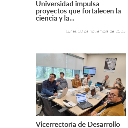
Universidad impulsa
Leer más +
proyectos que fortalecen la
ciencia y la...
Lunes 10 de noviembre de 2025
Vicerrectoría de Desarrollo
Leer más +