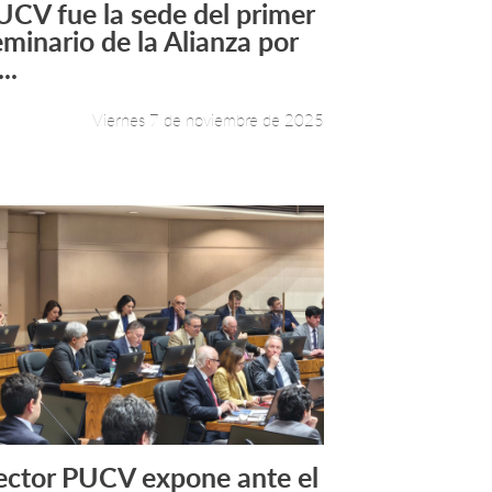
UCV fue la sede del primer
Leer más +
eminario de la Alianza por
...
Viernes 7 de noviembre de 2025
ector PUCV expone ante el
Leer más +