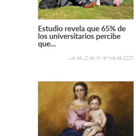
Estudio revela que 65% de
Leer más +
los universitarios percibe
que...
Jueves 13 de noviembre de 2025