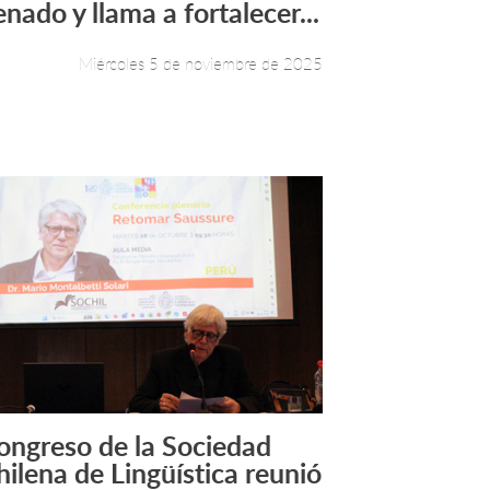
enado y llama a fortalecer...
Miércoles 5 de noviembre de 2025
ongreso de la Sociedad
Leer más +
hilena de Lingüística reunió