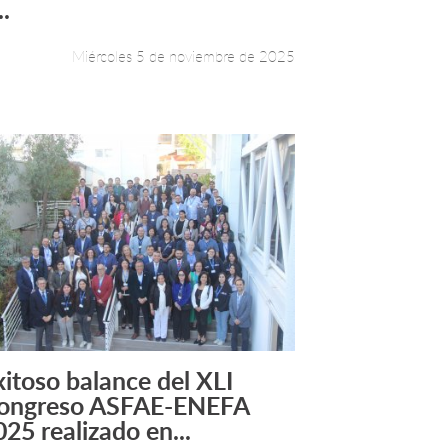
..
Miércoles 5 de noviembre de 2025
xitoso balance del XLI
Leer más +
ongreso ASFAE-ENEFA
025 realizado en...