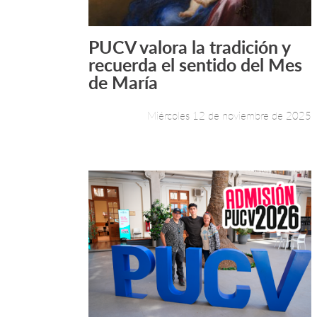
PUCV valora la tradición y
Leer más +
recuerda el sentido del Mes
de María
Miércoles 12 de noviembre de 2025