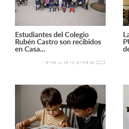
Estudiantes del Colegio
L
Leer más +
Rubén Castro son recibidos
P
en Casa...
d
Viernes 14 de noviembre de 2025