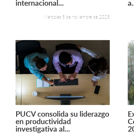
internacional...
a.
Miércoles 5 de noviembre de 2025
PUCV consolida su liderazgo
E
Leer más +
en productividad
C
investigativa al...
2