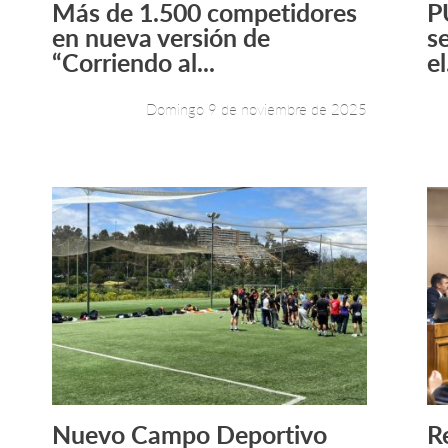
Más de 1.500 competidores
P
Leer más +
en nueva versión de
s
“Corriendo al...
el
Domingo 9 de noviembre de 2025
Nuevo Campo Deportivo
R
Leer más +