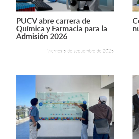
PUCV abre carrera de
C
Leer más +
Química y Farmacia para la
n
Admisión 2026
Viernes 5 de septiembre de 2025