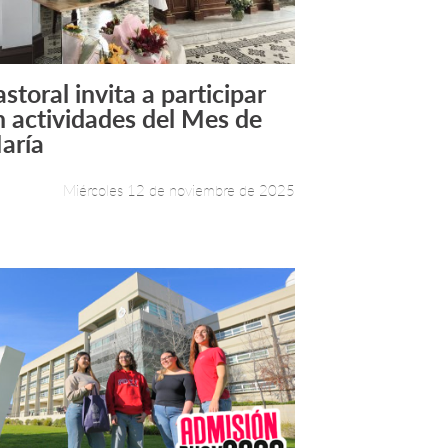
storal invita a participar
Leer más +
n actividades del Mes de
aría
Miércoles 12 de noviembre de 2025