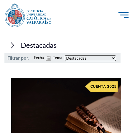
La Universidad
Destacadas
Investigación, Creación e Innovación
Filtrar por:
Fecha
Tema
PUCV Internacional
Vinculación con el Medio
Admisión
Pregrado
Postgrado
Formación Continua