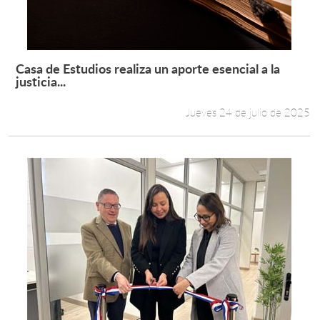
Estudiantes
Académicos
Casa de Estudios realiza un aporte esencial a la
Leer más +
justicia...
Funcionarios
Jueves 24 de julio de 2025
Alumni
English