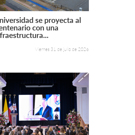
niversidad se proyecta al
Leer más +
entenario con una
fraestructura...
Viernes 31 de julio de 2026