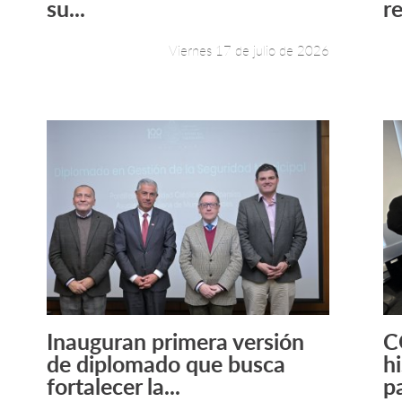
su...
re
Viernes 17 de julio de 2026
Inauguran primera versión
C
Leer más +
de diplomado que busca
h
fortalecer la...
pa