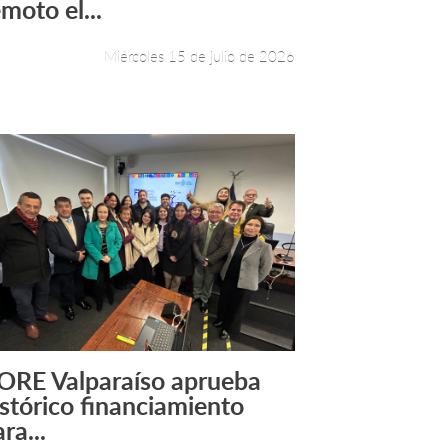
moto el...
Miércoles 15 de julio de 2026
ORE Valparaíso aprueba
Leer más +
istórico financiamiento
ra...