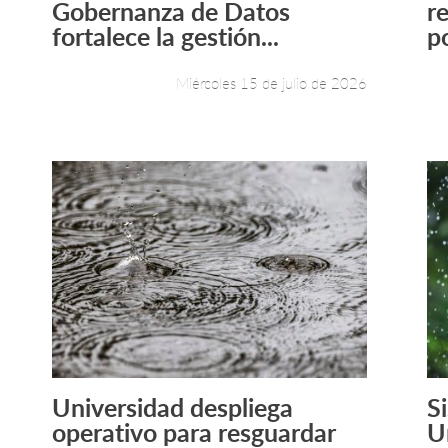
Gobernanza de Datos
r
fortalece la gestión...
po
Miércoles 15 de julio de 2026
Universidad despliega
S
Leer más +
operativo para resguardar
U