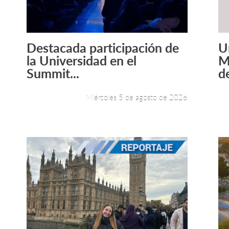
Destacada participación de
U
Leer más +
la Universidad en el
M
Summit...
de
Miércoles 5 de agosto de 2026