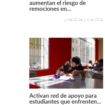
aumentan el riesgo de
remociones en...
Lunes 20 de julio de 2026
Activan red de apoyo para
Leer más +
estudiantes que enfrenten...