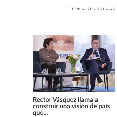
Viernes 17 de julio de 2026
Rector Vásquez llama a
Leer más +
construir una visión de país
que...