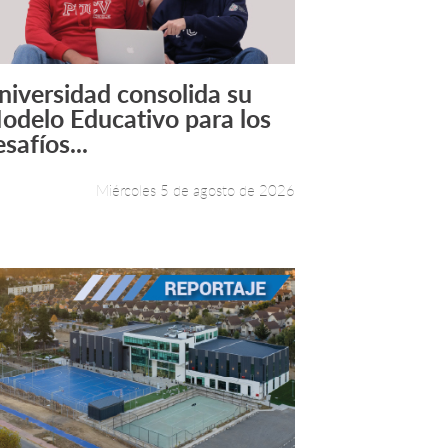
niversidad consolida su
Leer más +
odelo Educativo para los
safíos...
Miércoles 5 de agosto de 2026