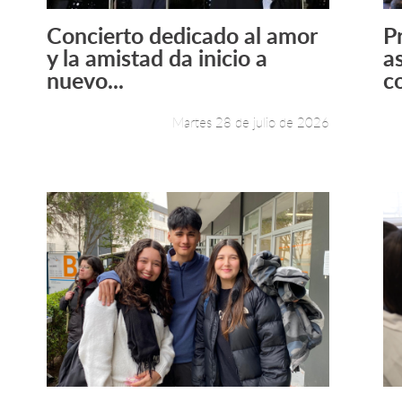
Concierto dedicado al amor
P
Leer más +
y la amistad da inicio a
a
nuevo...
c
Martes 28 de julio de 2026