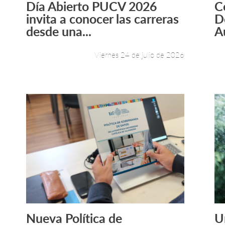
Día Abierto PUCV 2026
C
Leer más +
invita a conocer las carreras
D
desde una...
A
Viernes 24 de julio de 2026
Nueva Política de
U
Leer más +