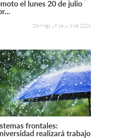
emoto el lunes 20 de julio
r...
Domingo 19 de julio de 2026
istemas frontales:
Leer más +
niversidad realizará trabajo