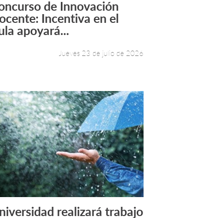
oncurso de Innovación
Leer más +
ocente: Incentiva en el
ula apoyará...
Jueves 23 de julio de 2026
niversidad realizará trabajo
Leer más +