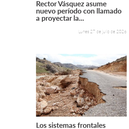
Rector Vásquez asume
Leer más +
nuevo período con llamado
a proyectar la...
Lunes 27 de julio de 2026
Los sistemas frontales
Leer más +