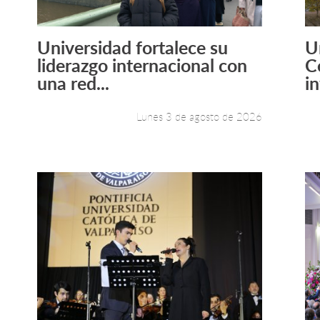
Universidad fortalece su
U
Leer más +
liderazgo internacional con
C
una red...
in
Lunes 3 de agosto de 2026