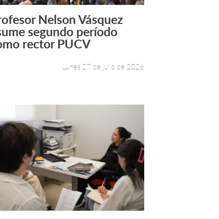
rofesor Nelson Vásquez
Leer más +
sume segundo período
omo rector PUCV
Lunes 27 de julio de 2026