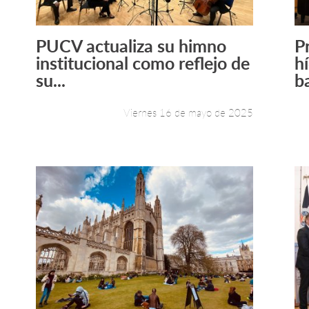
PUCV actualiza su himno
P
Leer más +
institucional como reflejo de
h
su...
ba
Viernes 16 de mayo de 2025