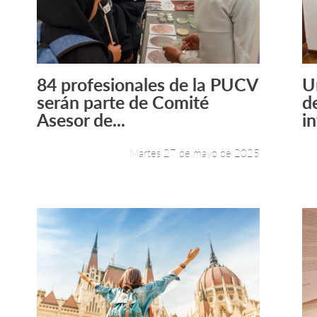
84 profesionales de la PUCV
U
Leer más +
serán parte de Comité
d
Asesor de...
in
Martes 27 de mayo de 2025