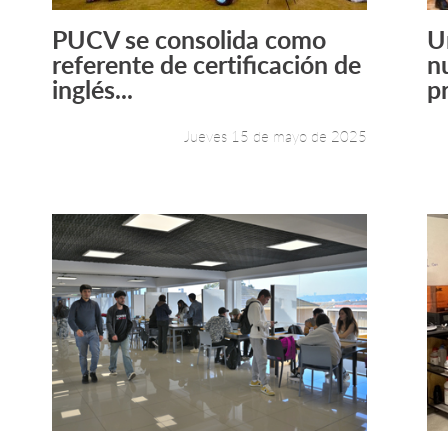
PUCV se consolida como
U
Leer más +
referente de certificación de
n
inglés...
pr
Jueves 15 de mayo de 2025