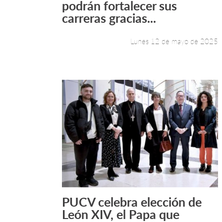
podrán fortalecer sus
carreras gracias...
Lunes 12 de mayo de 2025
PUCV celebra elección de
Leer más +
León XIV, el Papa que