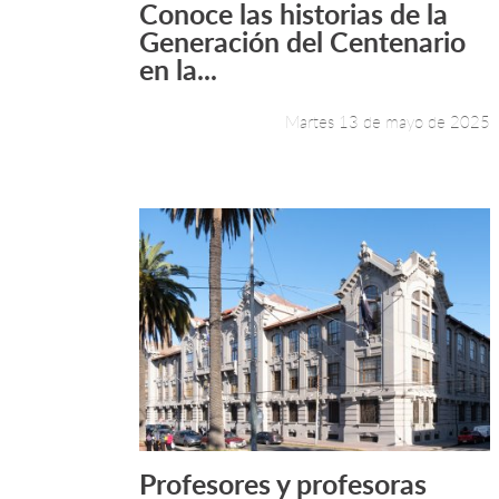
Conoce las historias de la
Leer más +
Generación del Centenario
en la...
Martes 13 de mayo de 2025
Profesores y profesoras
Leer más +