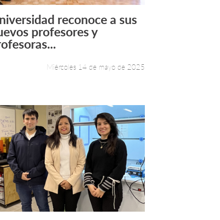
niversidad reconoce a sus
Leer más +
uevos profesores y
ofesoras...
Miércoles 14 de mayo de 2025