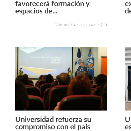
favorecerá formación y
e
espacios de...
de
Viernes 9 de mayo de 2025
Universidad refuerza su
U
Leer más +
compromiso con el país
e