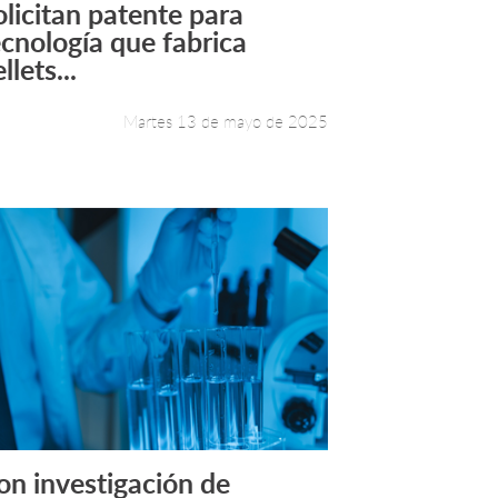
olicitan patente para
Leer más +
ecnología que fabrica
llets...
Martes 13 de mayo de 2025
on investigación de
Leer más +