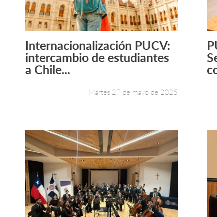
Internacionalización PUCV:
P
Leer más +
intercambio de estudiantes
S
a Chile...
co
Martes 27 de mayo de 2025