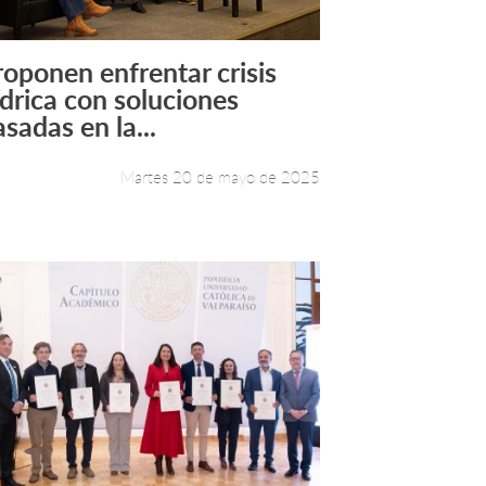
roponen enfrentar crisis
Leer más +
ídrica con soluciones
sadas en la...
Martes 20 de mayo de 2025