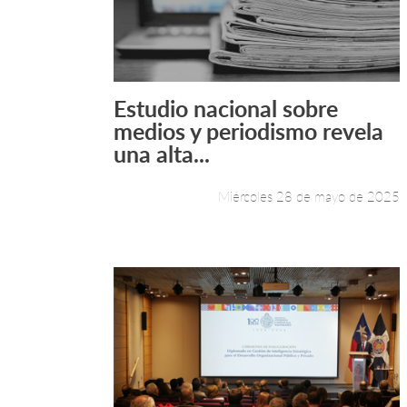
Estudio nacional sobre
Leer más +
medios y periodismo revela
una alta...
Miércoles 28 de mayo de 2025