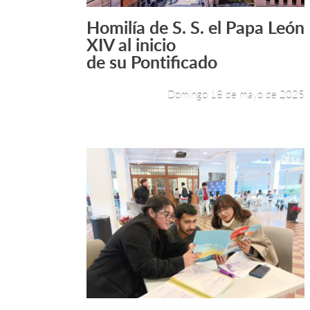
Homilía de S. S. el Papa León
Leer más +
XIV al inicio
de su Pontificado
Domingo 18 de mayo de 2025