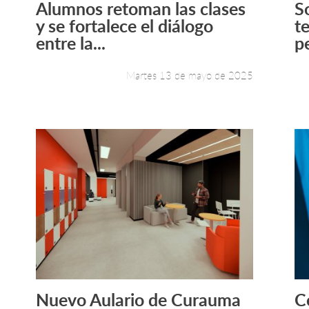
Alumnos retoman las clases
S
Leer más +
y se fortalece el diálogo
t
entre la...
pe
Martes 13 de mayo de 2025
Nuevo Aulario de Curauma
C
Leer más +