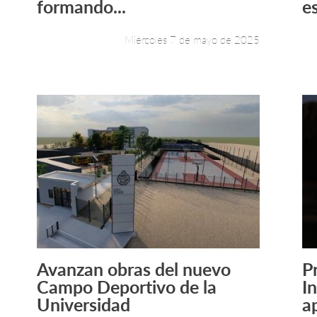
formando...
e
Miércoles 7 de mayo de 2025
Avanzan obras del nuevo
P
Leer más +
Campo Deportivo de la
I
Universidad
ap