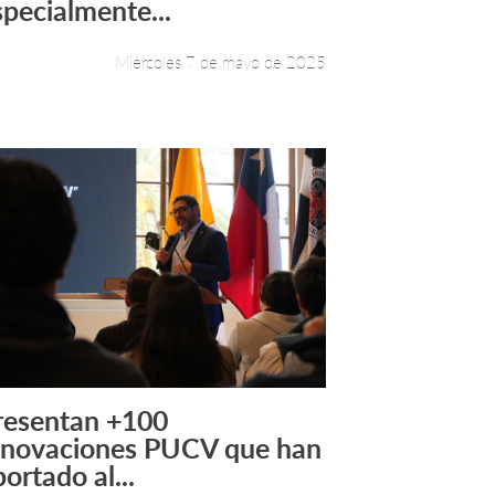
specialmente...
Miércoles 7 de mayo de 2025
resentan +100
Leer más +
nnovaciones PUCV que han
ortado al...