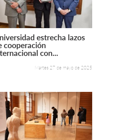
niversidad estrecha lazos
Leer más +
e cooperación
ternacional con...
Martes 27 de mayo de 2025