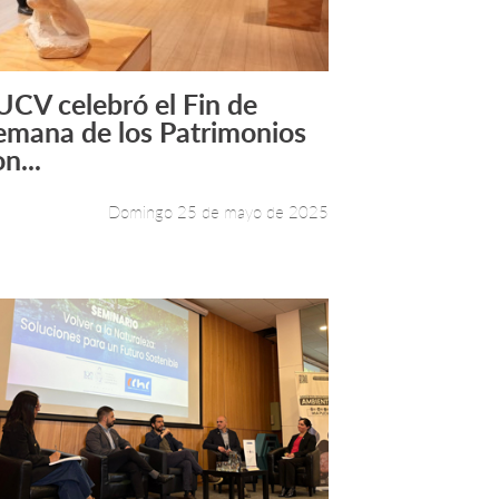
UCV celebró el Fin de
Leer más +
emana de los Patrimonios
n...
Domingo 25 de mayo de 2025