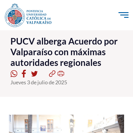
Click acá para ir directamente al contenido
La Universidad
PUCV alberga Acuerdo por
Valparaíso con máximas
Investigación, Creación e Innovación
autoridades regionales
PUCV Internacional
Vinculación con el Medio
Jueves 3 de julio de 2025
Admisión
Pregrado
Postgrado
Formación Continua