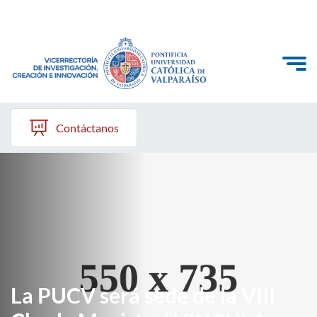
Click acá para ir directamente al contenido
VINCI
Contáctanos
Investigación
Creación
Innovación
Convocatorias
La PUCV será sede de la VIII