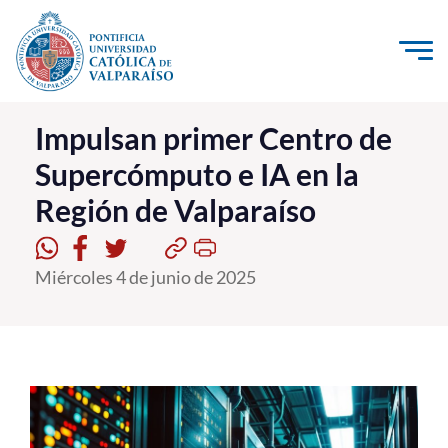
Click acá para ir directamente al contenido
La Universidad
Impulsan primer Centro de
Supercómputo e IA en la
Investigación, Creación e Innovación
Región de Valparaíso
PUCV Internacional
Vinculación con el Medio
Miércoles 4 de junio de 2025
Admisión
Pregrado
Postgrado
Formación Continua