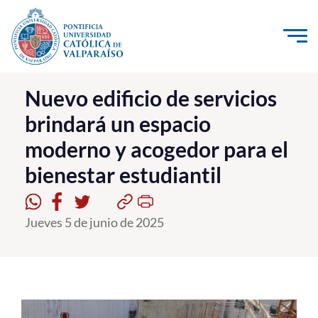
Click acá para ir directamente al contenido
La Universidad
Nuevo edificio de servicios
brindará un espacio
Investigación, Creación e Innovación
moderno y acogedor para el
PUCV Internacional
bienestar estudiantil
Vinculación con el Medio
Admisión
Jueves 5 de junio de 2025
Pregrado
Postgrado
Formación Continua