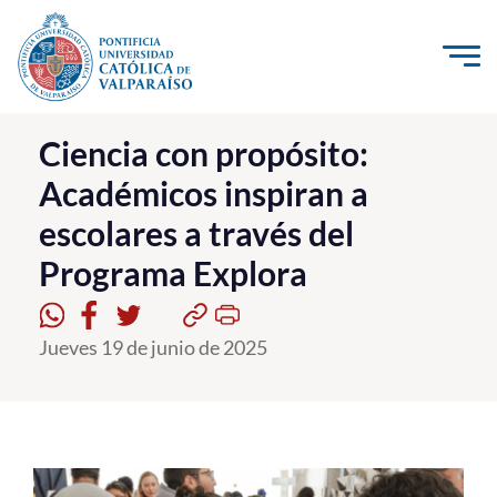
Click acá para ir directamente al contenido
La Universidad
Ciencia con propósito:
Académicos inspiran a
Investigación, Creación e Innovación
escolares a través del
PUCV Internacional
Programa Explora
Vinculación con el Medio
Admisión
Jueves 19 de junio de 2025
Pregrado
Postgrado
Formación Continua