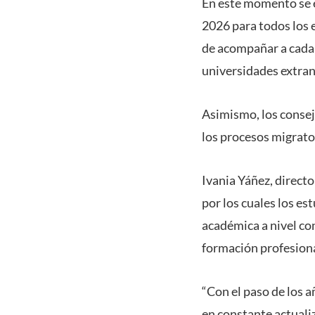
En este momento se e
2026 para todos los 
de acompañar a cada 
universidades extranj
Asimismo, los consej
los procesos migrato
Ivania Yáñez, direct
por los cuales los es
académica a nivel co
formación profesiona
“Con el paso de los 
en constante actuali