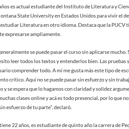
 años es actual estudiante del Instituto de Literatura y Cie
Montana State University en Estados Unidos para vivir el d
 estudiar Literatura en otro idioma. Destaca que la PUCV 
ite expresarse ampliamente.
eneralmente se puede pasar el curso sin aplicarse mucho. 
sito leer todos los textos y entenderlos bien. Las pruebas
esario comprender todo. A mí me gusta más este tipo de esc
to crítico. Aquí no se puede pasar sin esfuerzo y sin traba
 y se espera que lo hagamos con claridad y solidez argum
uchas clases online y acá es todo presencial, por lo que n
in esfuerzo de tu parte”, declaró.
ene 22 años, es estudiante de quinto año la carrera de Pe