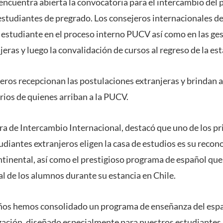
ncuentra abierta la convocatoria para el intercambio del 
estudiantes de pregrado. Los consejeros internacionales d
estudiante en el proceso interno PUCV así como en las ge
eras y luego la convalidación de cursos al regreso de la est
eros recepcionan las postulaciones extranjeras y brindan 
rios de quienes arriban a la PUCV.
ora de Intercambio Internacional, destacó que uno de los p
tudiantes extranjeros eligen la casa de estudios es su recon
ntinental, así como el prestigioso programa de español qu
l de los alumnos durante su estancia en Chile.
años hemos consolidado un programa de enseñanza del espa
zación, diseñado especialmente para nuestros estudiantes 