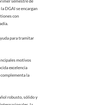
primer semestre de
e la DGAI se encargan
stiones con
adía.
ayuda para tramitar
rincipales motivos
ocida excelencia
e complementa la
ñol robusto, sólido y
internacionales, la