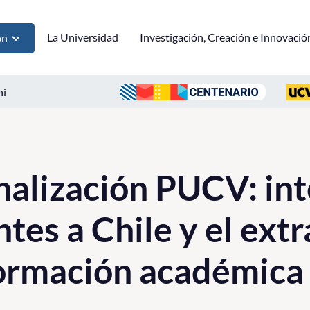
La Universidad
Investigación, Creación e Innovació
ón
ni
nalización PUCV: in
tes a Chile y el ext
formación académica