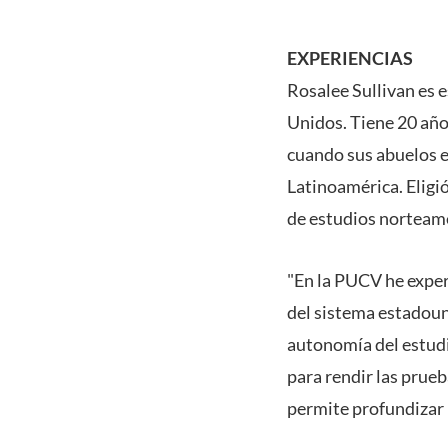
EXPERIENCIAS
Rosalee Sullivan es 
Unidos. Tiene 20 años
cuando sus abuelos e
Latinoamérica. Eligió
de estudios norteam
"En la PUCV he expe
del sistema estadoun
autonomía del estudi
para rendir las prue
permite profundizar 