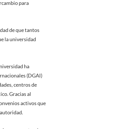
ercambio para
idad de que tantos
ue la universidad
universidad ha
ternacionales (DGAI)
dades, centros de
co. Gracias al
convenios activos que
 autoridad.