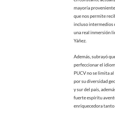
mayoría provenientes
que nos permite reci
incluso intermedios o
una real inmersión li
Yáñez.
Además, subrayó que
perfeccionar el idiom
PUCV no se limita a
por su diversidad geo
y sur del país, adem
fuerte espíritu avent
enriquecedora tanto 