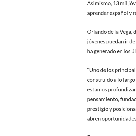
Asimismo, 13 mil jóv
aprender español y r
Orlando de la Vega, 
jóvenes puedan ir de
ha generado en los ú
“Uno de los principal
construido a lo larg
estamos profundizand
pensamiento, fundaci
prestigio y posicion
abren oportunidades 