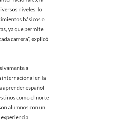
versos niveles, lo
cimientos básicos o
zas, ya que permite
cada carrera”, explicó
usivamente a
 internacional en la
a aprender español
destinos como el norte
e son alumnos con un
a experiencia