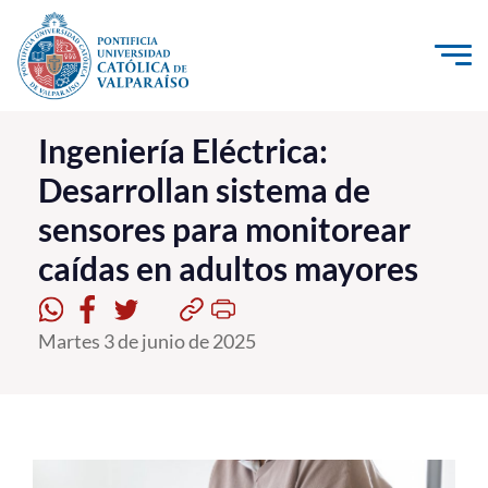
Click acá para ir directamente al contenido
La Universidad
Ingeniería Eléctrica:
Desarrollan sistema de
Investigación, Creación e Innovación
sensores para monitorear
PUCV Internacional
caídas en adultos mayores
Vinculación con el Medio
Admisión
Martes 3 de junio de 2025
Pregrado
Postgrado
Formación Continua