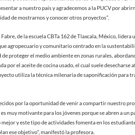
sentar a nuestro país y agradecemos a la PUCV por abrirn
dad de mostrarnos y conocer otros proyectos”.
 Fabre, de la escuela CBTa 162 de Tlaxcala, México, lidera 
que agropecuario y comunitario centrado en la sustentabili
ad de proteger el medio ambiente en zonas rurales, abordan
 por el aceite de cocina usado, el cual suele desecharse af
proyecto utiliza la técnica milenaria de saponificación para 
idos por la oportunidad de venir a compartir nuestro pro
es muy motivante para los jóvenes porque se abren a un p
jor y este tipo de actividades fomenta en los estudiantes
an ese objetivo”, manifestó la profesora.