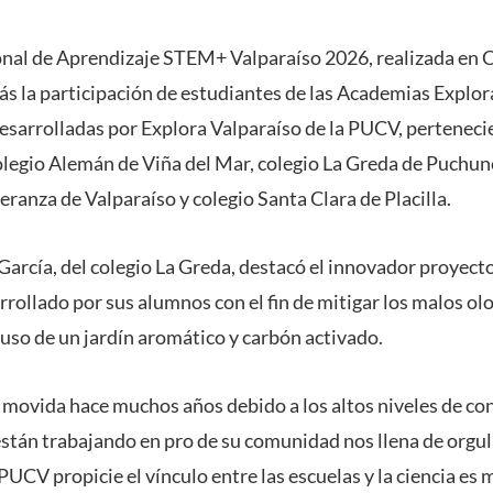
ional de Aprendizaje STEM+ Valparaíso 2026, realizada en C
 la participación de estudiantes de las Academias Explora
esarrolladas por Explora Valparaíso de la PUCV, pertenecie
legio Alemán de Viña del Mar, colegio La Greda de Puchun
ranza de Valparaíso y colegio Santa Clara de Placilla.
García, del colegio La Greda, destacó el innovador proyect
rollado por sus alumnos con el fin de mitigar los malos olo
 uso de un jardín aromático y carbón activado.
 movida hace muchos años debido a los altos niveles de co
están trabajando en pro de su comunidad nos llena de orgu
UCV propicie el vínculo entre las escuelas y la ciencia es ma