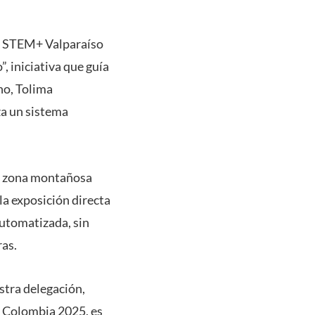
je STEM+ Valparaíso
 iniciativa que guía
no, Tolima
za un sistema
na zona montañosa
la exposición directa
automatizada, sin
ras.
stra delegación,
 Colombia 2025, es