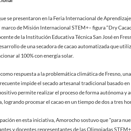
que se presentaron en la Feria Internacional de Aprendiza
l marco de Misión Internacional STEM+– figura “Dry Cacao”,
ente de la Institución Educativa Técnica San José en Fres
desarrollo de una secadora de cacao automatizada que utili
cionar al 100% con energía solar.
 como respuesta a la problemática climática de Fresno, u
recuente impide el secado artesanal tradicional basado en 
spositivo permite realizar el proceso de forma autónoma y 
, logrando procesar el cacao en un tiempo de dos a tres ho
ipación en esta iniciativa, Amorocho sostuvo que "para nue
iantes y docentes representantes de las Olimpiadas STEM+