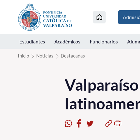
Click acá para ir directamente al contenido
Admisi
Estudiantes
Académicos
Funcionarios
Alum
Inicio
Noticias
Destacadas
Valparaíso
latinoamer