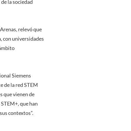
 de la sociedad
Arenas, relevó que
, con universidades
 ámbito
cional Siemens
te de la red STEM
es que vienen de
as STEM+, que han
sus contextos”.