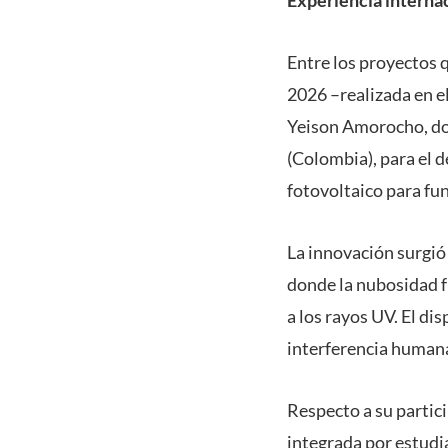
Entre los proyectos 
2026 –realizada en e
Yeison Amorocho, doc
(Colombia), para el 
fotovoltaico para fun
La innovación surgió
donde la nubosidad f
a los rayos UV. El di
interferencia humana
Respecto a su partic
integrada por estud