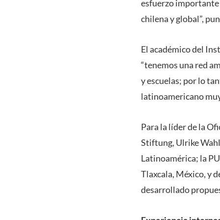
esfuerzo importante 
chilena y global”, pun
El académico del Ins
“tenemos una red amp
y escuelas; por lo ta
latinoamericano muy
Para la líder de la 
Stiftung, Ulrike Wah
Latinoamérica; la PU
Tlaxcala, México, y 
desarrollado propues
Experiencia interna