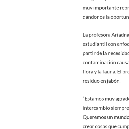
muy importante repre
dándonos la oportuni
La profesora Ariadna
estudiantil con enfo
partir de la necesid
contaminación causada
flora y la fauna. El 
residuo en jabón.
“Estamos muy agradec
intercambio siempre 
Queremos un mundo me
crear cosas que cumpl