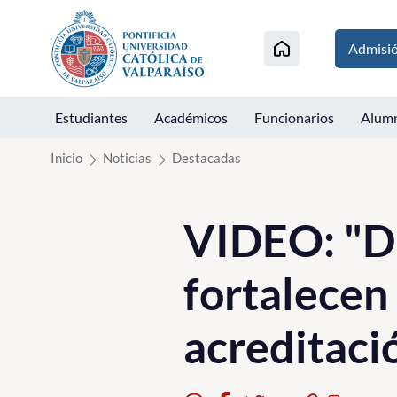
Click acá para ir directamente al contenido
Admisi
Estudiantes
Académicos
Funcionarios
Alum
Inicio
Noticias
Destacadas
VIDEO: "Di
fortalecen
acreditació