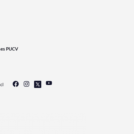
nes PUCV
cl