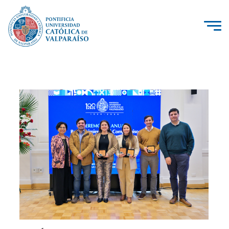
La Universidad
Investigación, Creación e Innovación
PUCV Internacional
Vinculación con el Medio
Admisión
Pregrado
Postgrado
Formación Continua