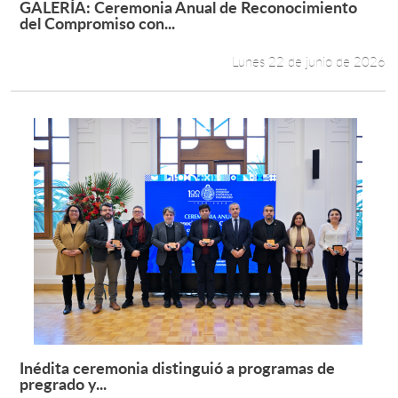
GALERÍA: Ceremonia Anual de Reconocimiento
Leer más +
del Compromiso con...
Estudiantes
Lunes 22 de junio de 2026
Académicos
Funcionarios
Alumni
English
Inédita ceremonia distinguió a programas de
Leer más +
pregrado y...