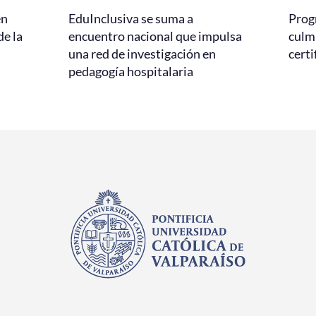
en
EduInclusiva se suma a
Prog
de la
encuentro nacional que impulsa
culmi
una red de investigación en
certi
pedagogía hospitalaria