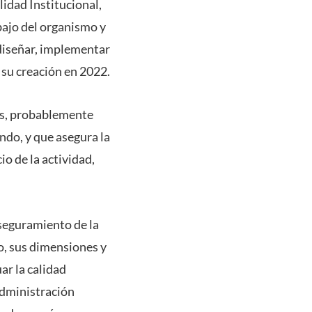
lidad Institucional,
bajo del organismo y
“diseñar, implementar
su creación en 2022.
és, probablemente
do, y que asegura la
io de la actividad,
Aseguramiento de la
o, sus dimensiones y
ar la calidad
administración