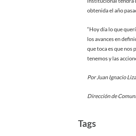
institucional tendrá
obtenida el año pasa
“Hoy día lo que quer
los avances en defini
que toca es que nos 
tenemos y las accione
Por Juan Ignacio Liz
Dirección de Comuni
Tags