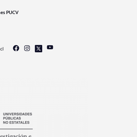
nes PUCV
cl