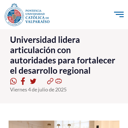
Click acá para ir directamente al contenido
La Universidad
Universidad lidera
articulación con
Investigación, Creación e Innovación
autoridades para fortalecer
PUCV Internacional
el desarrollo regional
Vinculación con el Medio
Admisión
Viernes 4 de julio de 2025
Pregrado
Postgrado
Formación Continua