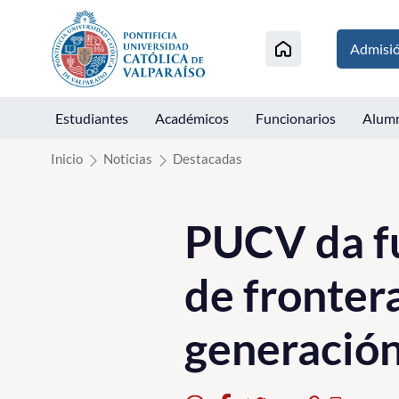
Click acá para ir directamente al contenido
Admisi
Estudiantes
Académicos
Funcionarios
Alum
Inicio
Noticias
Destacadas
PUCV da fu
de fronter
generació