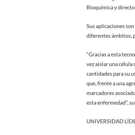
Bioquímica y directo
Sus aplicaciones son
diferentes ámbitos, p
“Gracias a esta tecn
vez aislar una célu
cantidades para su u
que, frente a una ag
marcadores asociados 
esta enfermedad”, s
UNIVERSIDAD LÍD