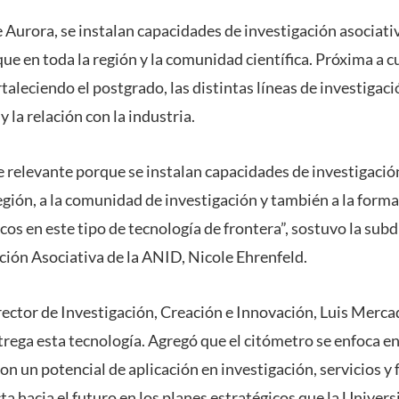
 Aurora, se instalan capacidades de investigación asociati
que en toda la región y la comunidad científica. Próxima a 
aleciendo el postgrado, las distintas líneas de investigació
 la relación con la industria.
e relevante porque se instalan capacidades de investigació
región, a la comunidad de investigación y también a la form
icos en este tipo de tecnología de frontera”, sostuvo la subd
ción Asociativa de la ANID, Nicole Ehrenfeld.
rrector de Investigación, Creación e Innovación, Luis Merca
rega esta tecnología. Agregó que el citómetro se enfoca en 
con un potencial de aplicación en investigación, servicios y
 hacia el futuro en los planes estratégicos que la Univers