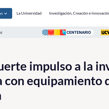
La Universidad
Investigación, Creación e Innovació
ón
ni
erte impulso a la in
a con equipamiento 
n