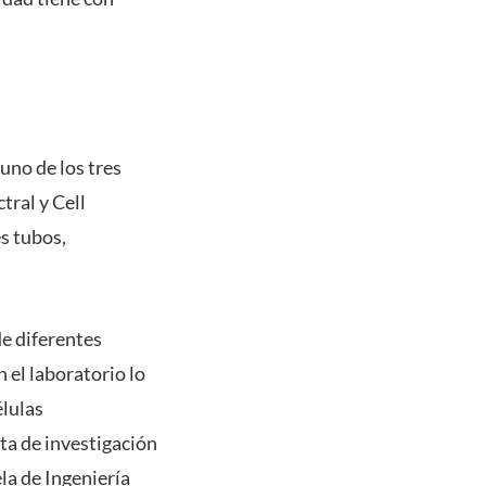
uno de los tres
tral y Cell
es tubos,
de diferentes
 el laboratorio lo
élulas
sta de investigación
la de Ingeniería