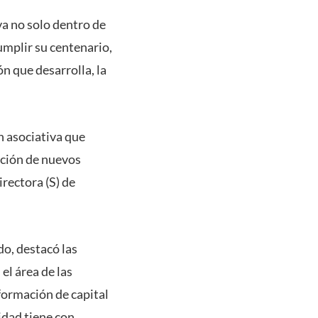
va no solo dentro de
cumplir su centenario,
n que desarrolla, la
n asociativa que
ación de nuevos
irectora (S) de
do, destacó las
el área de las
 formación de capital
idad tiene con