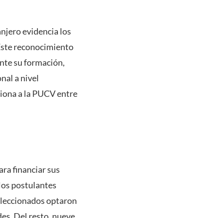
anjero evidencia los
 Este reconocimiento
ante su formación,
nal a nivel
ciona a la PUCV entre
ra financiar sus
 los postulantes
eleccionados optaron
des. Del resto, nueve