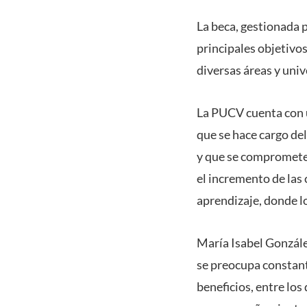
La beca, gestionada 
principales objetivo
diversas áreas y unive
La PUCV cuenta con u
que se hace cargo de
y que se compromete 
el incremento de las
aprendizaje, donde lo
María Isabel Gonzále
se preocupa constant
beneficios, entre los