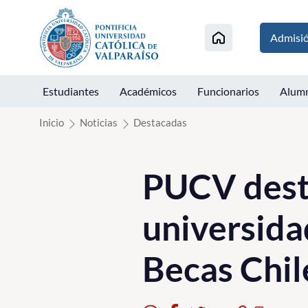
Click acá para ir directamente al contenido
Admisi
Estudiantes
Académicos
Funcionarios
Alum
Inicio
Noticias
Destacadas
PUCV desta
universida
Becas Chil