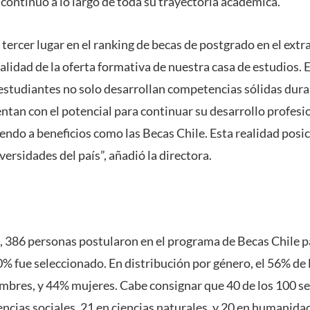
ntinuo a lo largo de toda su trayectoria académica.
 tercer lugar en el ranking de becas de postgrado en el extr
calidad de la oferta formativa de nuestra casa de estudios.
 estudiantes no solo desarrollan competencias sólidas dur
tan con el potencial para continuar su desarrollo profesio
iendo a beneficios como las Becas Chile. Esta realidad posi
versidades del país”, añadió la directora.
, 386 personas postularon en el programa de Becas Chile pa
0% fue seleccionado. En distribución por género, el 56% de
mbres, y 44% mujeres. Cabe consignar que 40 de los 100 s
ncias sociales, 21 en ciencias naturales, y 20 en humanida