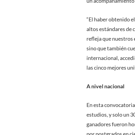
un acompañamiento co
“El haber obtenido el
altos estándares de 
refleja que nuestros
sino que también cuen
internacional, acced
las cinco mejores uni
A nivel nacional
En esta convocatoria
estudios, y solo un 3
ganadores fueron ho
por postgrados en cie