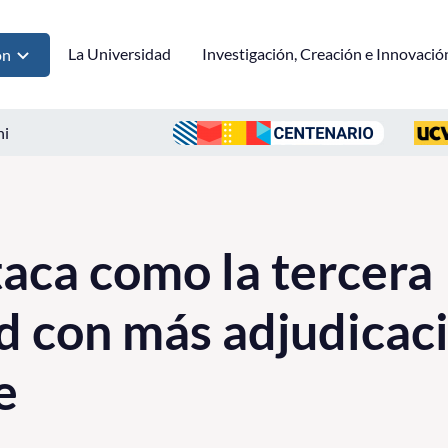
La Universidad
Investigación, Creación e Innovació
ón
ni
ca como la tercera
d con más adjudicac
e