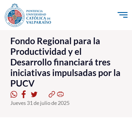
Click acá para ir directamente al contenido
La Universidad
Fondo Regional para la
Productividad y el
Investigación, Creación e Innovación
Desarrollo financiará tres
PUCV Internacional
iniciativas impulsadas por la
Vinculación con el Medio
PUCV
Admisión
Jueves 31 de julio de 2025
Pregrado
Postgrado
Formación Continua