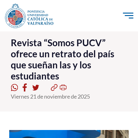
Click acá para ir directamente al contenido
La Universidad
Revista “Somos PUCV”
ofrece un retrato del país
Investigación, Creación e Innovación
que sueñan las y los
PUCV Internacional
estudiantes
Vinculación con el Medio
Admisión
Viernes 21 de noviembre de 2025
Pregrado
Postgrado
Formación Continua