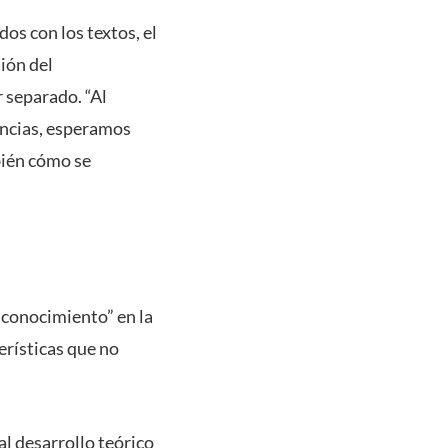
os con los textos, el
sión del
 separado. “Al
encias, esperamos
mbién cómo se
 conocimiento” en la
erísticas que no
al desarrollo teórico