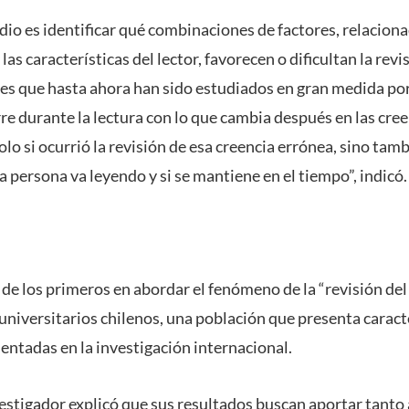
dio es identificar qué combinaciones de factores, relacionad
las características del lector, favorecen o dificultan la revi
es que hasta ahora han sido estudiados en gran medida por
re durante la lectura con lo que cambia después en las cre
olo si ocurrió la revisión de esa creencia errónea, sino ta
a persona va leyendo y si se mantiene en el tiempo”, indicó.
 de los primeros en abordar el fenómeno de la “revisión del
s universitarios chilenos, una población que presenta caract
entadas en la investigación internacional.
vestigador explicó que sus resultados buscan aportar tanto 