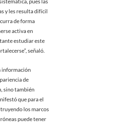
istemática, pues las
y les resulta difícil
ocurra de forma
erse activa en
tante estudiar este
talecerse”, señaló.
a información
pariencia de
n, sino también
nifestó que para el
nstruyendo los marcos
erróneas puede tener