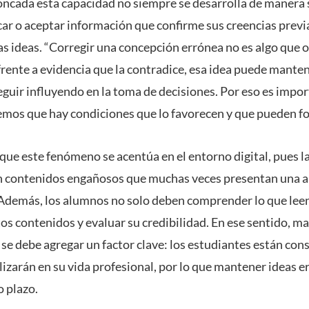
ncada esta capacidad no siempre se desarrolla de manera s
r o aceptar información que confirme sus creencias previas 
as ideas. “Corregir una concepción errónea no es algo que 
frente a evidencia que la contradice, esa idea puede manten
guir influyendo en la toma de decisiones. Por eso es impor
mos que hay condiciones que lo favorecen y que pueden for
que este fenómeno se acentúa en el entorno digital, pues l
on contenidos engañosos que muchas veces presentan una a
. Además, los alumnos no solo deben comprender lo que lee
os contenidos y evaluar su credibilidad. En ese sentido, ma
 se debe agregar un factor clave: los estudiantes están co
lizarán en su vida profesional, por lo que mantener ideas 
o plazo.