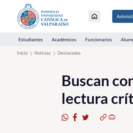
Click acá para ir directamente al contenido
Admisi
Estudiantes
Académicos
Funcionarios
Alum
Inicio
Noticias
Destacadas
Buscan cont
lectura crí