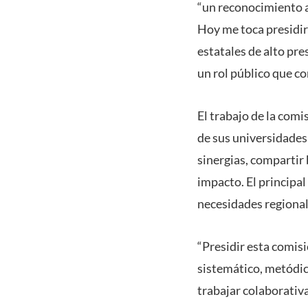
“un reconocimiento a
Hoy me toca presidir
estatales de alto pre
un rol público que co
El trabajo de la comi
de sus universidades
sinergias, compartir
impacto. El principal
necesidades regionale
“Presidir esta comis
sistemático, metódic
trabajar colaborativ