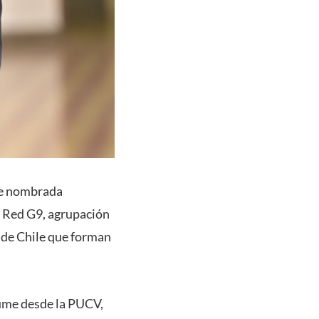
nte nombrada
a Red G9, agrupación
s de Chile que forman
sume desde la PUCV,