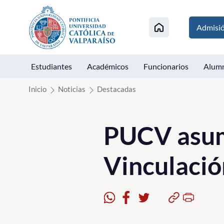
Click acá para ir directamente al contenido
Admisi
Estudiantes
Académicos
Funcionarios
Alum
Inicio
Noticias
Destacadas
PUCV asume
Vinculació