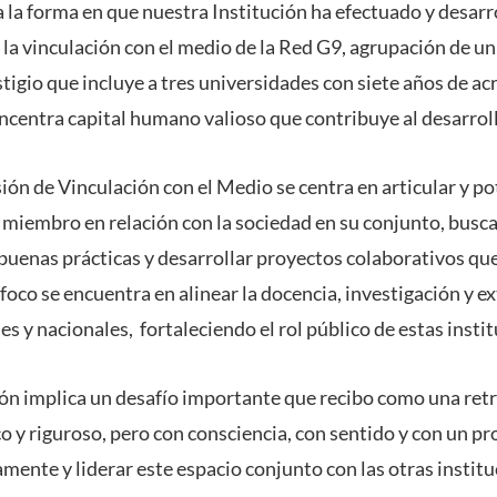
 la forma en que nuestra Institución ha efectuado y desarr
 la vinculación con el medio de la Red G9, agrupación de u
stigio que incluye a tres universidades con siete años de ac
ncentra capital humano valioso que contribuye al desarrollo
sión de Vinculación con el Medio se centra en articular y po
 miembro en relación con la sociedad en su conjunto, busc
 buenas prácticas y desarrollar proyectos colaborativos q
 foco se encuentra en alinear la docencia, investigación y e
s y nacionales, fortaleciendo el rol público de estas insti
ión implica un desafío importante que recibo como una retr
o y riguroso, pero con consciencia, con sentido y con un p
amente y liderar este espacio conjunto con las otras instit