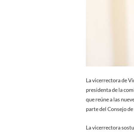
La vicerrectora de V
presidenta de la com
que reúne a las nuev
parte del Consejo de
La vicerrectora sost