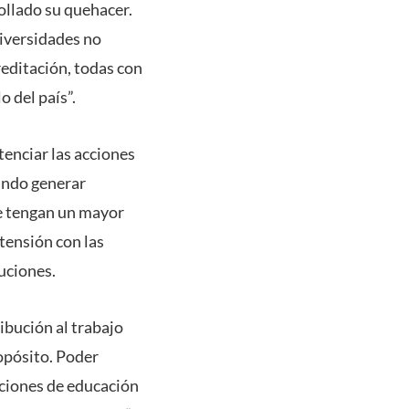
ollado su quehacer.
niversidades no
reditación, todas con
 del país”.
tenciar las acciones
ando generar
ue tengan un mayor
xtensión con las
tuciones.
ibución al trabajo
ropósito. Poder
uciones de educación