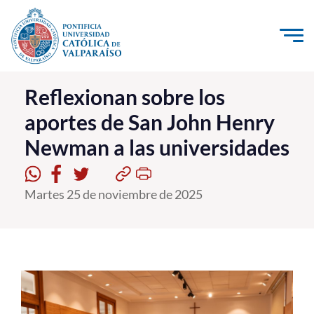
Click acá para ir directamente al contenido
La Universidad
Reflexionan sobre los
aportes de San John Henry
Investigación, Creación e Innovación
Newman a las universidades
PUCV Internacional
Vinculación con el Medio
Martes 25 de noviembre de 2025
Admisión
Pregrado
Postgrado
Formación Continua