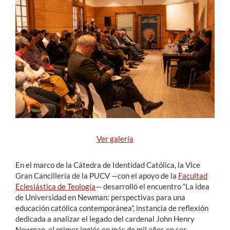
Estudiantes
Académicos
Funcionarios
Alumni
English
Ver galería
En el marco de la Cátedra de Identidad Católica, la Vice
Gran Cancillería de la PUCV —con el apoyo de la
Facultad
Eclesiástica de Teología
— desarrolló el encuentro “La idea
de Universidad en Newman: perspectivas para una
educación católica contemporánea”, instancia de reflexión
dedicada a analizar el legado del cardenal John Henry
Newman, el primer inglés en más de mil años en ser