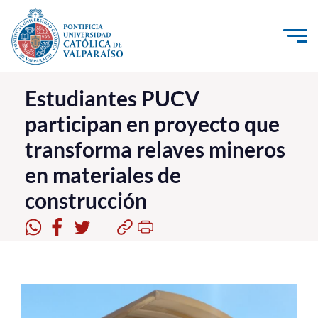
Click acá para ir directamente al contenido
La Universidad
Estudiantes PUCV
participan en proyecto que
Investigación, Creación e Innovación
transforma relaves mineros
PUCV Internacional
en materiales de
Vinculación con el Medio
construcción
Admisión
Pregrado
Postgrado
Formación Continua