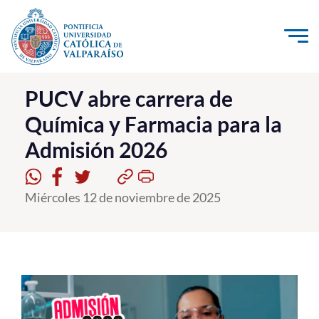
Click acá para ir directamente al contenido
La Universidad
PUCV abre carrera de
Química y Farmacia para la
Investigación, Creación e Innovación
Admisión 2026
PUCV Internacional
Vinculación con el Medio
Miércoles 12 de noviembre de 2025
Admisión
Pregrado
Postgrado
Formación Continua