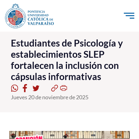
Click acá para ir directamente al contenido
La Universidad
Estudiantes de Psicología y
establecimientos SLEP
Investigación, Creación e Innovación
fortalecen la inclusión con
PUCV Internacional
cápsulas informativas
Vinculación con el Medio
Admisión
Jueves 20 de noviembre de 2025
Pregrado
Postgrado
Formación Continua