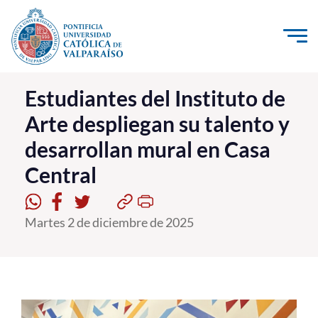
Click acá para ir directamente al contenido
La Universidad
Estudiantes del Instituto de
Arte despliegan su talento y
Investigación, Creación e Innovación
desarrollan mural en Casa
PUCV Internacional
Central
Vinculación con el Medio
Admisión
Martes 2 de diciembre de 2025
Pregrado
Postgrado
Formación Continua