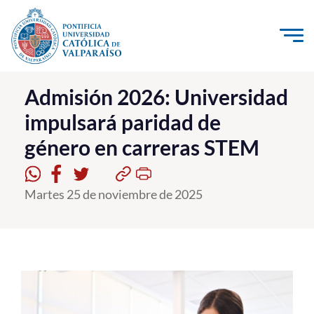
Click acá para ir directamente al contenido
La Universidad
Admisión 2026: Universidad
impulsará paridad de
Investigación, Creación e Innovación
género en carreras STEM
PUCV Internacional
Vinculación con el Medio
Martes 25 de noviembre de 2025
Admisión
Pregrado
Postgrado
Formación Continua