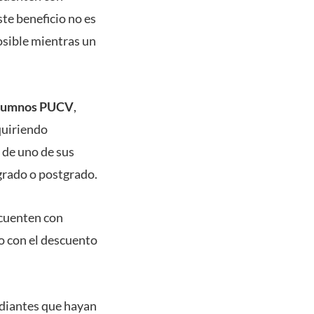
ste beneficio no es
osible mientras un
x alumnos PUCV
,
quiriendo
 de uno de sus
egrado o postgrado.
 cuenten con
vo con el descuento
tudiantes que hayan