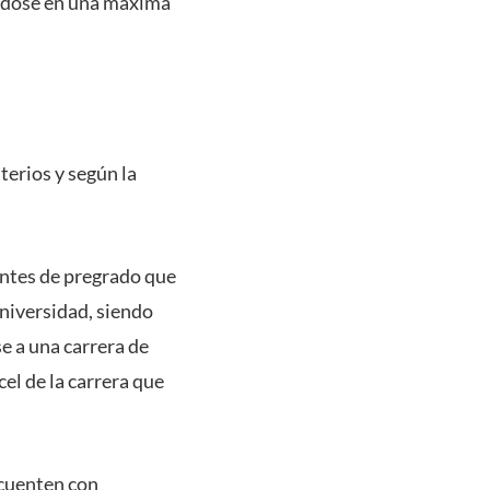
éndose en una máxima
terios y según la
antes de pregrado que
Universidad, siendo
e a una carrera de
el de la carrera que
 cuenten con