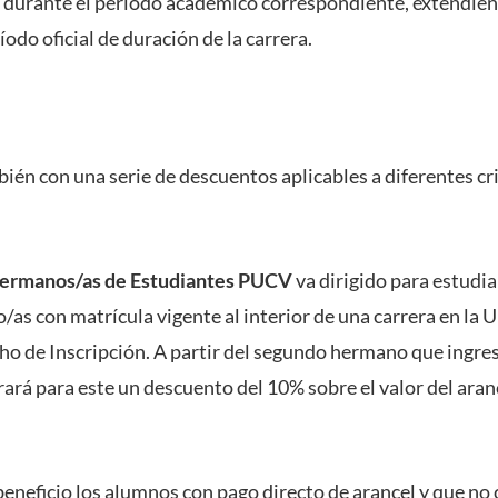
as durante el período académico correspondiente, extendi
íodo oficial de duración de la carrera.
én con una serie de descuentos aplicables a diferentes cri
ermanos/as de Estudiantes PUCV
va dirigido para estudi
as con matrícula vigente al interior de una carrera en la 
cho de Inscripción. A partir del segundo hermano que ingres
ará para este un descuento del 10% sobre el valor del aranc
beneficio los alumnos con pago directo de arancel y que no