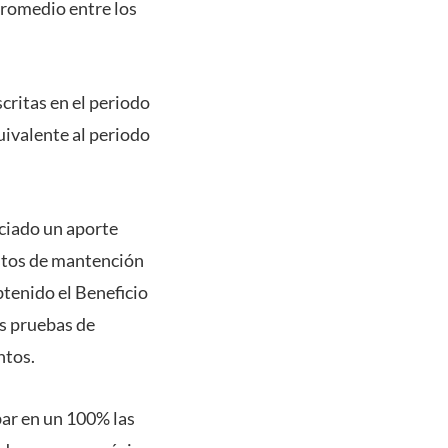
promedio entre los
critas en el periodo
ivalente al periodo
iciado un aporte
astos de mantención
btenido el Beneficio
s pruebas de
ntos.
bar en un 100% las