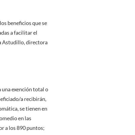
los beneficios que se
as a facilitar el
 Astudillo, directora
ga una exención total o
eficiado/a recibirán,
omática, se tienen en
romedio en las
 a los 890 puntos;