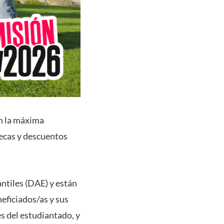
n la máxima
becas y descuentos
ntiles (DAE) y están
neficiados/as y sus
es del estudiantado, y