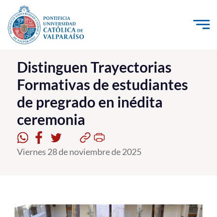
Click acá para ir directamente al contenido
La Universidad
Distinguen Trayectorias
Formativas de estudiantes
Investigación, Creación e Innovación
de pregrado en inédita
PUCV Internacional
ceremonia
Vinculación con el Medio
Admisión
Viernes 28 de noviembre de 2025
Pregrado
Postgrado
Formación Continua