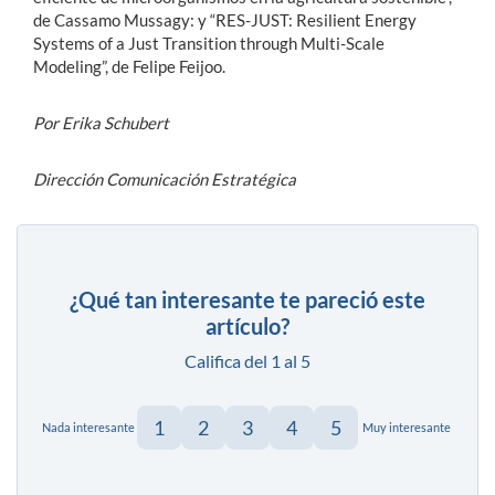
de Cassamo Mussagy: y “RES-JUST: Resilient Energy
Systems of a Just Transition through Multi-Scale
Modeling”, de Felipe Feijoo.
Por Erika Schubert
Dirección Comunicación Estratégica
¿Qué tan interesante te pareció este
artículo?
Califica del 1 al 5
1
2
3
4
5
Nada interesante
Muy interesante