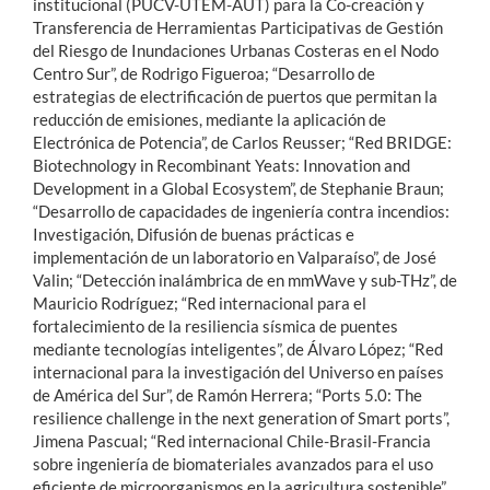
institucional (PUCV-UTEM-AUT) para la Co-creación y
Transferencia de Herramientas Participativas de Gestión
del Riesgo de Inundaciones Urbanas Costeras en el Nodo
Centro Sur”, de Rodrigo Figueroa; “Desarrollo de
estrategias de electrificación de puertos que permitan la
reducción de emisiones, mediante la aplicación de
Electrónica de Potencia”, de Carlos Reusser; “Red BRIDGE:
Biotechnology in Recombinant Yeats: Innovation and
Development in a Global Ecosystem”, de Stephanie Braun;
“Desarrollo de capacidades de ingeniería contra incendios:
Investigación, Difusión de buenas prácticas e
implementación de un laboratorio en Valparaíso”, de José
Valin; “Detección inalámbrica de en mmWave y sub-THz”, de
Mauricio Rodríguez; “Red internacional para el
fortalecimiento de la resiliencia sísmica de puentes
mediante tecnologías inteligentes”, de Álvaro López; “Red
internacional para la investigación del Universo en países
de América del Sur”, de Ramón Herrera; “Ports 5.0: The
resilience challenge in the next generation of Smart ports”,
Jimena Pascual; “Red internacional Chile-Brasil-Francia
sobre ingeniería de biomateriales avanzados para el uso
eficiente de microorganismos en la agricultura sostenible”,