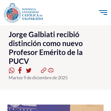
Click acá para ir directamente al contenido
La Universidad
Jorge Galbiati recibió
distinción como nuevo
Investigación, Creación e Innovación
Profesor Emérito de la
PUCV Internacional
PUCV
Vinculación con el Medio
Admisión
Martes 9 de diciembre de 2025
Pregrado
Postgrado
Formación Continua