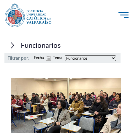
La Universidad
Funcionarios
Investigación, Creación e Innovación
Filtrar por:
Fecha
Tema
PUCV Internacional
Vinculación con el Medio
Admisión
Pregrado
Postgrado
Formación Continua