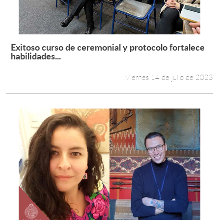
Estudiantes
Académicos
Exitoso curso de ceremonial y protocolo fortalece
Leer más +
habilidades...
Funcionarios
Viernes 14 de julio de 2023
Alumni
English