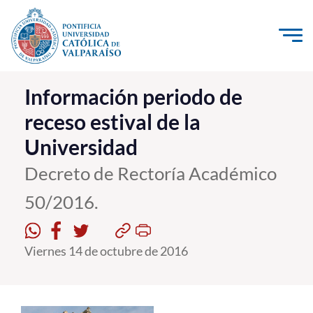
Click acá para ir directamente al contenido
La Universidad
Información periodo de
receso estival de la
Investigación, Creación e Innovación
Universidad
PUCV Internacional
Vinculación con el Medio
Decreto de Rectoría Académico
50/2016.
Admisión
Viernes 14 de octubre de 2016
Pregrado
Postgrado
Formación Continua