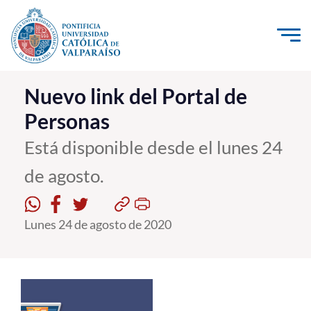
Click acá para ir directamente al contenido
La Universidad
Nuevo link del Portal de
Personas
Investigación, Creación e Innovación
PUCV Internacional
Está disponible desde el lunes 24
Vinculación con el Medio
de agosto.
Admisión
Lunes 24 de agosto de 2020
Pregrado
Postgrado
Formación Continua