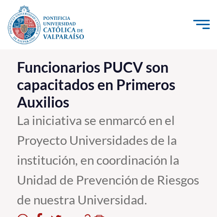
Click acá para ir directamente al contenido
La Universidad
Funcionarios PUCV son
capacitados en Primeros
Investigación, Creación e Innovación
Auxilios
PUCV Internacional
Vinculación con el Medio
La iniciativa se enmarcó en el
Proyecto Universidades de la
Admisión
institución, en coordinación la
Pregrado
Unidad de Prevención de Riesgos
Postgrado
de nuestra Universidad.
Formación Continua