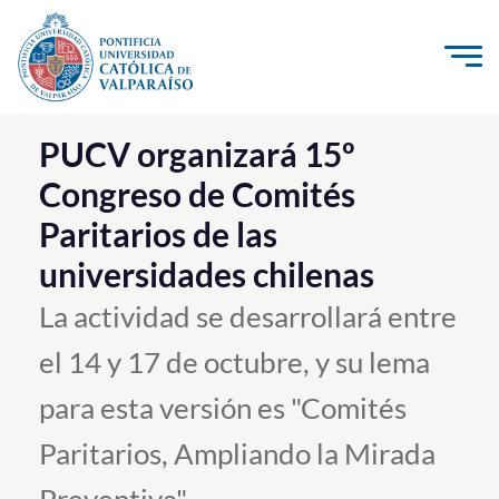
Click acá para ir directamente al contenido
La Universidad
PUCV organizará 15º
Congreso de Comités
Investigación, Creación e Innovación
Paritarios de las
PUCV Internacional
universidades chilenas
Vinculación con el Medio
La actividad se desarrollará entre
Admisión
el 14 y 17 de octubre, y su lema
Pregrado
para esta versión es "Comités
Postgrado
Paritarios, Ampliando la Mirada
Formación Continua