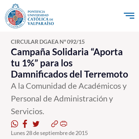
Click acá para ir directamente al contenido
La Universidad
CIRCULAR DGAEA Nº 092/15
Campaña Solidaria “Aporta
Investigación, Creación e Innovación
tu 1%” para los
PUCV Internacional
Damnificados del Terremoto
Vinculación con el Medio
A la Comunidad de Académicos y
Admisión
Personal de Administración y
Servicios.
Pregrado
Postgrado
Lunes 28 de septiembre de 2015
Formación Continua