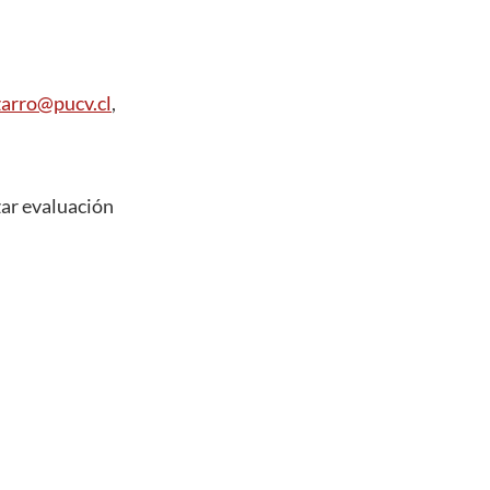
zarro@pucv.cl
,
zar evaluación