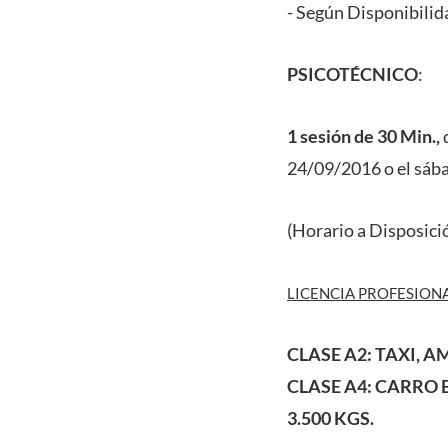
- Según Disponibilid
PSICOTÉCNICO
:
1 sesión de 30 Min.,
q
24/09/2016 o el sába
(Horario a Disposici
LICENCIA PROFESIONAL
CLASE A2:
TAXI, A
CLASE A4:
CARRO B
3.500 KGS.