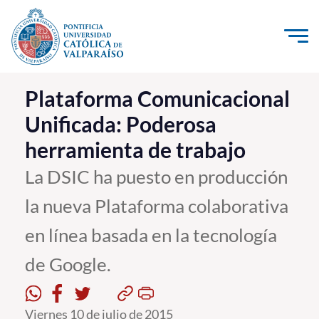
Click acá para ir directamente al contenido
La Universidad
Plataforma Comunicacional
Unificada: Poderosa
Investigación, Creación e Innovación
herramienta de trabajo
PUCV Internacional
Vinculación con el Medio
La DSIC ha puesto en producción
la nueva Plataforma colaborativa
Admisión
en línea basada en la tecnología
Pregrado
de Google.
Postgrado
Formación Continua
Viernes 10 de julio de 2015