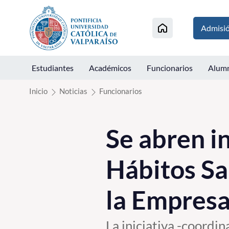
Click acá para ir directamente al contenido
Admisi
Estudiantes
Académicos
Funcionarios
Alum
Inicio
Noticias
Funcionarios
Se abren in
Hábitos Sa
la Empres
La iniciativa -coordi