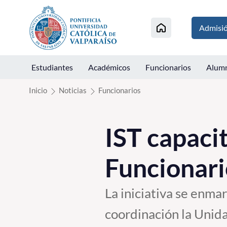
Click acá para ir directamente al contenido
Admisi
Estudiantes
Académicos
Funcionarios
Alum
Inicio
Noticias
Funcionarios
IST capaci
Funcionar
La iniciativa se enma
coordinación la Unid