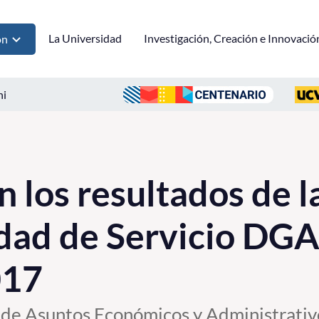
La Universidad
Investigación, Creación e Innovació
ón
ni
n los resultados de 
dad de Servicio DG
017
de Asuntos Económicos y Administrativos