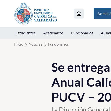
Click acá para ir directamente al contenido
Admisi
Estudiantes
Académicos
Funcionarios
Alum
Inicio
Noticias
Funcionarios
Se entrega
Anual Cali
PUCV – 2
La Dirección General 