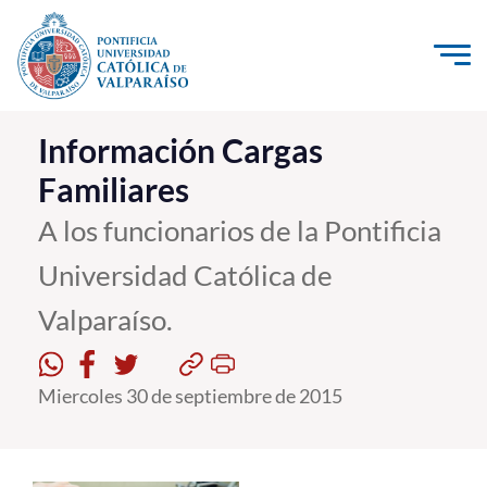
Click acá para ir directamente al contenido
La Universidad
Información Cargas
Familiares
Investigación, Creación e Innovación
PUCV Internacional
A los funcionarios de la Pontificia
Vinculación con el Medio
Universidad Católica de
Valparaíso.
Admisión
Pregrado
Miercoles 30 de septiembre de 2015
Postgrado
Formación Continua