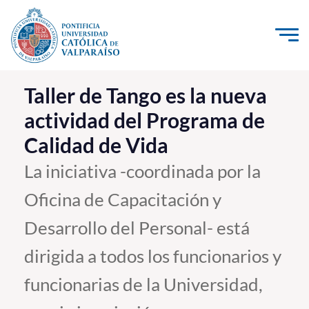
Click acá para ir directamente al contenido
La Universidad
Taller de Tango es la nueva
actividad del Programa de
Investigación, Creación e Innovación
Calidad de Vida
PUCV Internacional
Vinculación con el Medio
La iniciativa -coordinada por la
Oficina de Capacitación y
Admisión
Desarrollo del Personal- está
Pregrado
dirigida a todos los funcionarios y
Postgrado
funcionarias de la Universidad,
Formación Continua