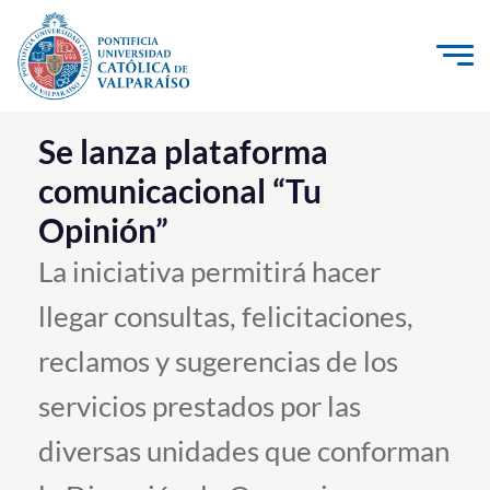
Click acá para ir directamente al contenido
La Universidad
Se lanza plataforma
comunicacional “Tu
Investigación, Creación e Innovación
Opinión”
PUCV Internacional
Vinculación con el Medio
La iniciativa permitirá hacer
llegar consultas, felicitaciones,
Admisión
reclamos y sugerencias de los
Pregrado
servicios prestados por las
Postgrado
diversas unidades que conforman
Formación Continua