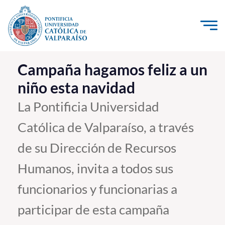
Click acá para ir directamente al contenido
La Universidad
Campaña hagamos feliz a un
niño esta navidad
Investigación, Creación e Innovación
PUCV Internacional
La Pontificia Universidad
Vinculación con el Medio
Católica de Valparaíso, a través
de su Dirección de Recursos
Admisión
Humanos, invita a todos sus
Pregrado
funcionarios y funcionarias a
Postgrado
participar de esta campaña
Formación Continua