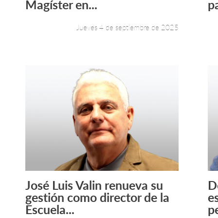
Magíster en...
p
Jueves 4 de septiembre de 2025
José Luis Valin renueva su
D
Leer más +
gestión como director de la
e
Escuela...
pe