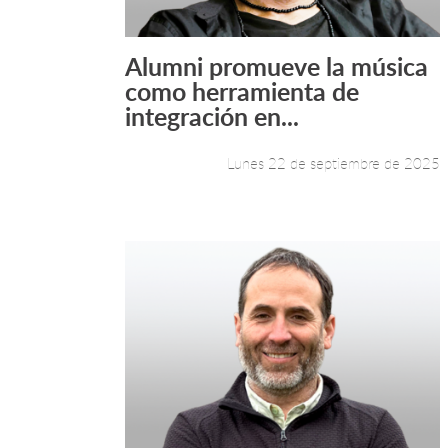
Alumni promueve la música
Leer más +
como herramienta de
integración en...
Lunes 22 de septiembre de 2025