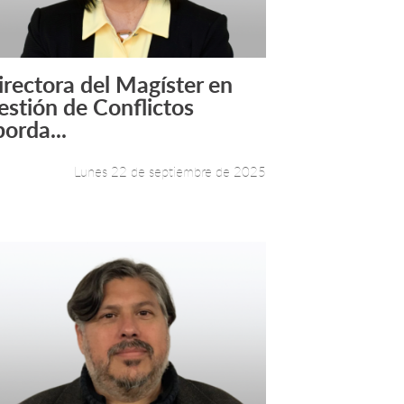
irectora del Magíster en
Leer más +
estión de Conflictos
borda...
Lunes 22 de septiembre de 2025