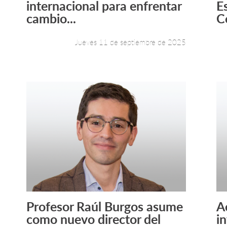
internacional para enfrentar
E
cambio...
C
Jueves 11 de septiembre de 2025
Profesor Raúl Burgos asume
A
Leer más +
como nuevo director del
in