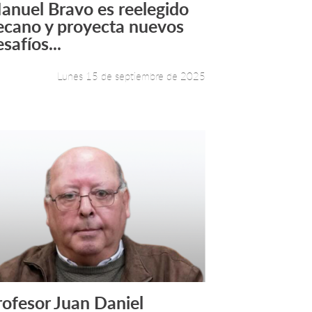
anuel Bravo es reelegido
Leer más +
ecano y proyecta nuevos
safíos...
Lunes 15 de septiembre de 2025
rofesor Juan Daniel
Leer más +