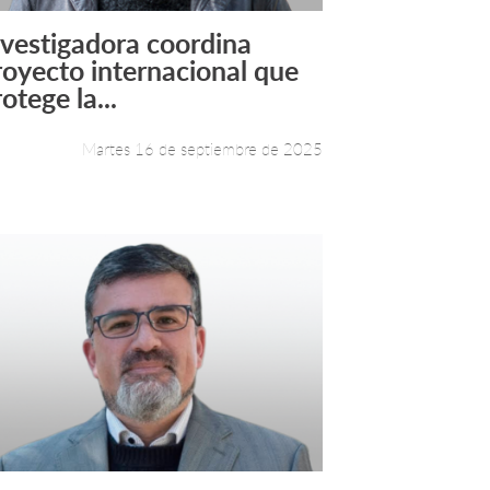
nvestigadora coordina
Leer más +
royecto internacional que
otege la...
Martes 16 de septiembre de 2025