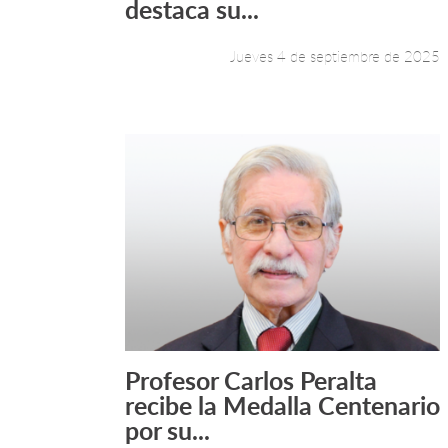
destaca su...
Jueves 4 de septiembre de 2025
Profesor Carlos Peralta
Leer más +
recibe la Medalla Centenario
por su...