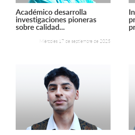
Académico desarrolla
I
Leer más +
investigaciones pioneras
p
sobre calidad...
pr
Miércoles 17 de septiembre de 2025