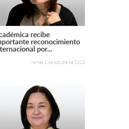
cadémica recibe
Leer más +
mportante reconocimiento
ternacional por...
Viernes 3 de octubre de 2025