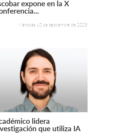
scobar expone en la X
onferencia...
Miércoles 10 de septiembre de 2025
cadémico lidera
Leer más +
vestigación que utiliza IA