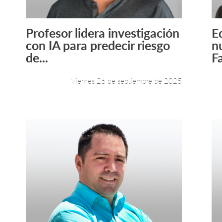
Profesor lidera investigación
E
Leer más +
con IA para predecir riesgo
n
de...
Fa
Viernes 26 de septiembre de 2025