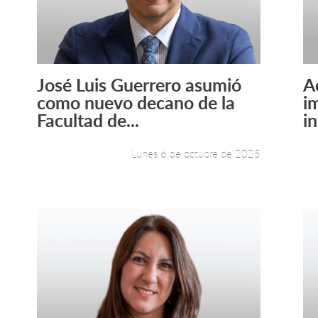
José Luis Guerrero asumió
A
Leer más +
como nuevo decano de la
i
Facultad de...
in
Lunes 6 de octubre de 2025