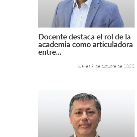
Docente destaca el rol de la
Leer más +
academia como articuladora
entre...
Jueves 9 de octubre de 2025