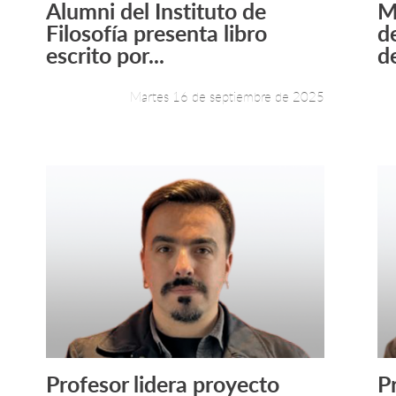
Alumni del Instituto de
M
Leer más +
Filosofía presenta libro
d
escrito por...
de
Martes 16 de septiembre de 2025
Profesor lidera proyecto
P
Leer más +