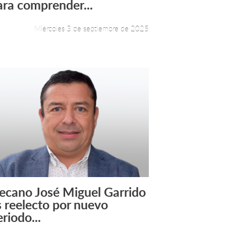
ara comprender...
Miércoles 3 de septiembre de 2025
ecano José Miguel Garrido
Leer más +
s reelecto por nuevo
riodo...