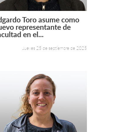
dgardo Toro asume como
Leer más +
uevo representante de
cultad en el...
Jueves 25 de septiembre de 2025