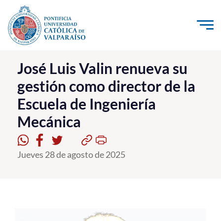
Click acá para ir directamente al contenido
La Universidad
José Luis Valin renueva su
gestión como director de la
Investigación, Creación e Innovación
Escuela de Ingeniería
PUCV Internacional
Mecánica
Vinculación con el Medio
Admisión
Jueves 28 de agosto de 2025
Pregrado
Postgrado
Formación Continua