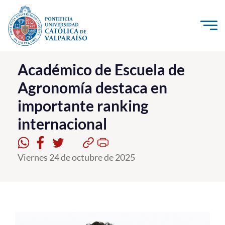
Click acá para ir directamente al contenido
La Universidad
Académico de Escuela de
Agronomía destaca en
Investigación, Creación e Innovación
importante ranking
PUCV Internacional
internacional
Vinculación con el Medio
Admisión
Viernes 24 de octubre de 2025
Pregrado
Postgrado
Formación Continua